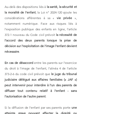
Au-delà des dispositions liés à 
la santé, la sécurité et 
la moralité de l’enfant
, la Loi n° 2024-120 ajoute les 
considérations afférentes à sa « 
vie privée 
», 
notamment numérique.
Face aux risques liés à 
l’exposition publique des enfants en ligne, l’article 
372-1 nouveau du Code civil prévoit 
la nécessité de 
l’accord des deux parents lorsque la prise de 
décision sur l'exploitation de l'image l’enfant devient 
nécessaire
. 
En cas de désaccord
 entre les parents sur l'exercice 
du droit à l'image de l'enfant, l’alinéa 4 de l’article 
373-2-6 du code civil prévoit que 
le juge du tribunal 
judiciaire délégué aux affaires familiales (« JAF ») 
peut intervenir pour interdire à l’un des parents de 
diffuser tout contenu relatif à l’enfant - sans 
l’autorisation de l’autre parent
. 
Si la diffusion de l’enfant par ses parents porte 
une 
atteinte grave pouvant affecter la dignité ou 