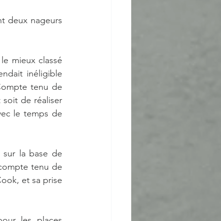
t deux nageurs 
e mieux classé 
dait inéligible 
Compte tenu de 
oit de réaliser 
vec le temps de 
ur la base de 
 compte tenu de 
ook, et sa prise 
ur les places 