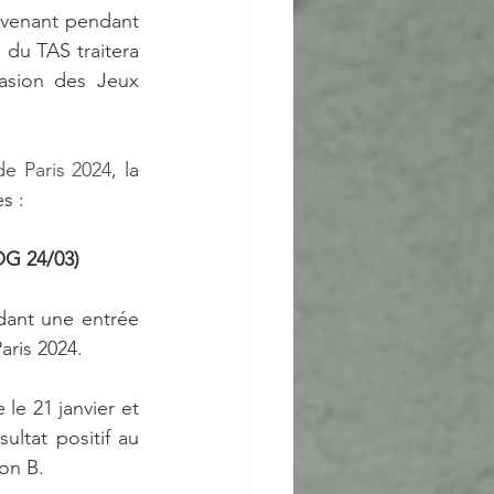
venant pendant 
du TAS traitera 
asion des Jeux 
e Paris 2024
, la 
s :
OG 24/03)
ant une entrée 
ris 2024. 
le 21 janvier et 
ltat positif au 
lon B.