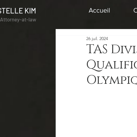
STELLE KIM
Accueil
C
l Attorney-at-law
26 juil. 2024
TAS Div
Qualifi
Olympiq