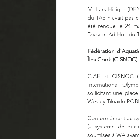
M. Lars Hilliger (DE
du TAS n'avait pas c
été rendue le 24 ma
Division Ad Hoc du 
Fédération d'Aquati
Îles Cook (CISNOC) 
CIAF et CISNOC (R
International Olym
sollicitant une plac
Wesley Tikiairki ROB
Conformément au sys
(« système de quali
soumises à WA avant 