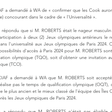
IAF a demandé à WA de « confirmer que les Cook auron
 concourant dans le cadre de « l'Universalité ».
 répondu que si M. ROBERTS était le nageur masculin l
rticipation à deux (2) Jeux olympiques antérieurs le ren
ans l'universalité aux Jeux olympiques de Paris 2024. 
possibilités d'accès à Paris 2024 pour M. ROBERTS sont s
ation olympique (TQO), soit d'obtenir une invitation a
ique (TCO).
 CIAF a demandé à WA que M. ROBERTS soit accepté s
ne réalise pas le temps de qualification olympique (OQT),
le plus ancien et le mieux classé de l'équipe des Îles C
près les Jeux olympiques de Paris 2024.
 a répondu que M. ROBERTS n'était pas éligible po