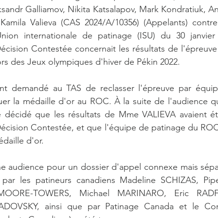
ksandr Galliamov, Nikita Katsalapov, Mark Kondratiuk, Ana
t Kamila Valieva (CAS 2024/A/10356) (Appelants) contre
nion internationale de patinage (ISU) du 30 janvier 
écision Contestée concernait les résultats de l'épreuve
lors des Jeux olympiques d'hiver de Pékin 2022.  
ent demandé au TAS de reclasser l'épreuve par équip
buer la médaille d'or au ROC. À la suite de l'audience qu
été décidé que les résultats de Mme VALIEVA avaient ét
 Décision Contestée, et que l'équipe de patinage du ROC
édaille d'or. 
 une audience pour un dossier d'appel connexe mais sép
 par les patineurs canadiens Madeline SCHIZAS, Pipe
n MOORE-TOWERS, Michael MARINARO, Eric RADF
OVSKY, ainsi que par Patinage Canada et le Com