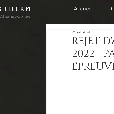
STELLE KIM
Accueil
C
l Attorney-at-law
26 juil. 2024
REJET D
2022 - 
EPREUVE