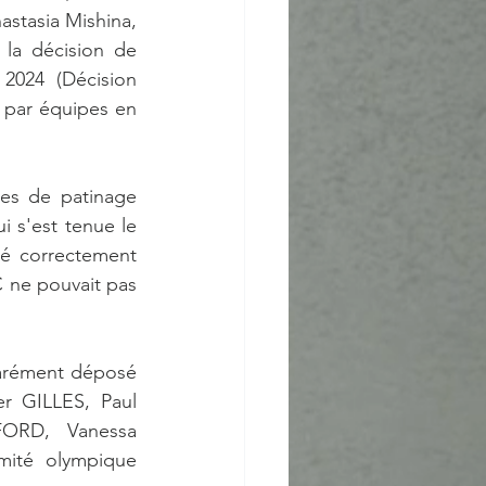
stasia Mishina, 
 la décision de 
2024 (Décision 
 par équipes en 
es de patinage 
i s'est tenue le 
é correctement 
 ne pouvait pas 
arément déposé  
r GILLES, Paul 
ORD, Vanessa 
ité olympique 