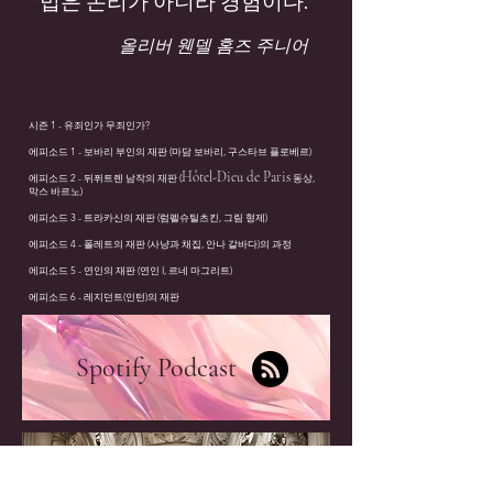
"법은 논리가 아니라 경험이다."
올리버 웬델 홈즈 주니어
시즌 1 - 유죄인가 무죄인가?
에피소드 1 - 보바리 부인의
재판
(마담 보바리, 구스타브 플로베르)
Hôtel-Dieu de Paris
에피소드 2 - 뒤퓌트렌 남작의
재판
(
동상,
막스 바르노)
에피소드 3 - 트라카신의
재판
(럼펠슈틸츠킨, 그림 형제)
에피소드 4 - 폴레트의
재판
(사냥과 채집, 안나 갈바다)의 과정
에피소드 5 - 연인의
재판
(연인 I, 르네 마그리트)
에피소드 6 - 레지던트(인턴)의
재판
Spotify Podcast