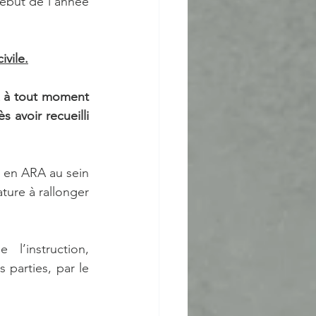
ébut de l’année 
vile.
 
à tout moment 
 avoir recueilli 
 en ARA au sein 
ture à rallonger 
’instruction, 
parties, par le 