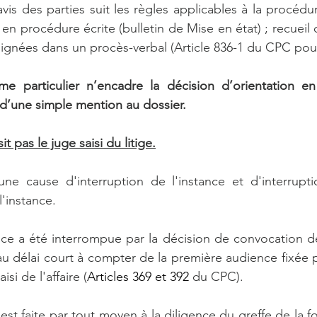
avis des parties suit les règles applicables à la procédu
it en procédure écrite (bulletin de Mise en état) ; recueil 
ignées dans un procès-verbal (Article 836-1 du CPC pour 
me particulier n’encadre la décision d’orientation e
e d’une simple mention au dossier.
t pas le juge saisi du litige.
une cause d'interruption de l'instance et d'interrupt
'instance.
nce a été interrompue par la décision de convocation de
 délai court à compter de la première audience fixée 
isi de l'affaire (
Articles 369 et 392
 du CPC). 
st faite par tout moyen à la diligence du greffe de la fo