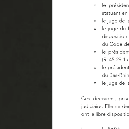
le présiden
statuant en 
le juge de l
le juge du f
disposition 
du Code d
le présiden
(R145-29-1
le présiden
du Bas-Rhin
le juge de l
Ces décisions, pris
judiciaire. Elle ne de
ont la libre dispositi