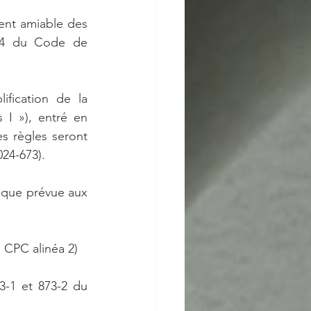
ent amiable des 
74-4 du Code de 
fication de la 
 I »), entré en 
s règles seront 
024-673). 
 que prévue aux 
 CPC alinéa 2)
3-1 et 873-2 du 