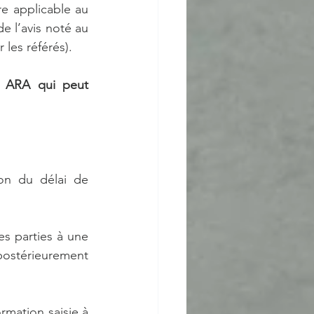
re applicable au 
de l’avis noté au 
les référés). 
n ARA qui peut 
ion du délai de 
s parties à une 
postérieurement 
rmation saisie à 