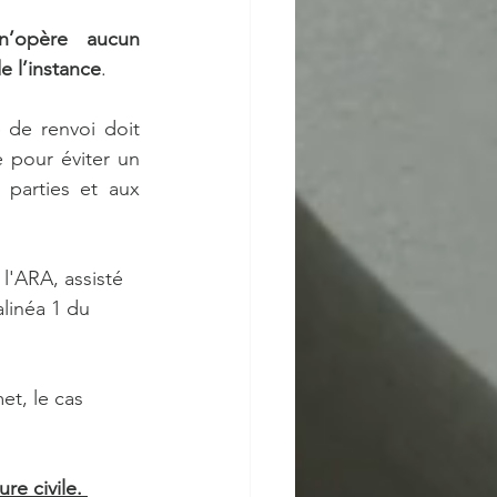
 n’opère aucun 
e l’instance
. 
 de renvoi doit 
e pour éviter un 
parties et aux 
l'ARA, assisté 
alinéa 1 du 
et, le cas 
e civile. 