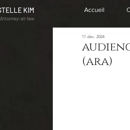
STELLE KIM
Accueil
C
l Attorney-at-law
11 déc. 2024
audienc
(ara)