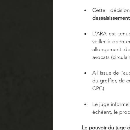
Cette décisi
dessaisissement 
L'ARA est tenue 
veiller à orient
allongement des
avocats (circula
A l'issue de l'a
du greffier, de c
CPC). 
Le juge informe l
échéant, le proc
Le pouvoir du juge d