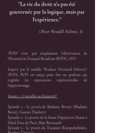
"La vie du droit n'a pas été
gouvernée par la logique, mais par
l'expérience."
Oliver Wendell Holmes, Jr.
"POD" n'est pas simplement l'abréviation de
"Personal on Demand Broadcast (PODCAST)".
Inspiré par le modèle "Product Oriented Delivery"
(POD), POD est conçu pour être un podium qui
englobe les expressions expérientielles de
l'apprentissage.
Saison 1 - Coupable ou Innocent?
Episode 1 - Le procès de Madame Bovary (Madame
Bovary, Gustave Flaubert)
Episode 2 - Le procès de la Statue Dupuytren (Statue à
Hôtel-Dieu de Paris, Max Barneaud)
Episode 3 - Le procès du Tracassin (Rumpelstiltskin,
Brothers Grimm)