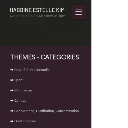
HABBINE ESTELLE KIM
Avocat à la Cour l Attorney-at-law
THEMES - CATEGORIES
➡️ Propriété Intellectuelle
➡️ Sport
➡️ Commercial
➡️ Contrat
➡️ Concurrence, Distribution, Consommation
➡️ Droit comparé