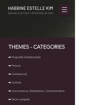
HABBINE ESTELLE KIM
Avocat à la Cour l Attorney-at-law
THEMES - CATEGORIES
➡️ Propriété Intellectuelle
➡️ Preuve
➡️ Commercial
➡️ Contrat
➡️ Concurrence, Distribution, Consommation
➡️ Droit comparé