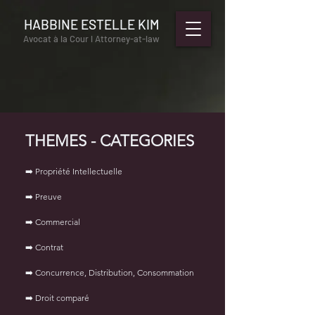
HABBINE ESTELLE KIM
Avocat à la Cour l Attorney-at-law
THEMES - CATEGORIES
➡️ Propriété Intellectuelle
➡️ Preuve
➡️ Commercial
➡️ Contrat
➡️ Concurrence, Distribution, Consommation
➡️ Droit comparé