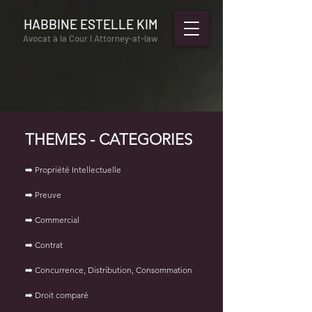
HABBINE ESTELLE KIM
Avocat à la Cour l Attorney-at-law
THEMES - CATEGORIES
➡️ Propriété Intellectuelle
➡️ Preuve
➡️ Commercial
➡️ Contrat
➡️ Concurrence, Distribution, Consommation
➡️ Droit comparé