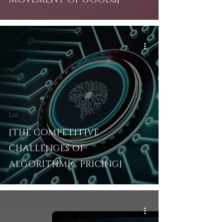
MOVEMENT OF GOODS]
Loi
[THE COMPETITIVE
CHALLENGES OF
ALGORITHMIC PRICING]