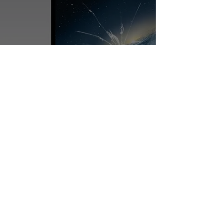
Droit des affaires
[APPLE - SANCTIONED FOR
ABUSE OF DOMINANT
POSITION]