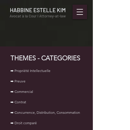
HABBINE ESTELLE KIM
Avocat à la Cour l Attorney-at-law
THEMES - CATEGORIES
➡️ Propriété Intellectuelle
➡️ Preuve
➡️ Commercial
➡️ Contrat
➡️ Concurrence, Distribution, Consommation
➡️ Droit comparé